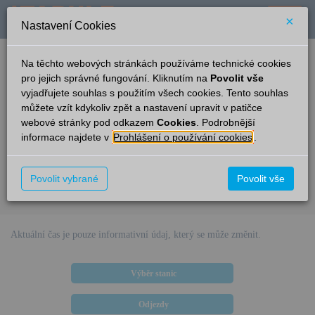
×
Nastavení Cookies
verze: 2.0.6
podpora: help-tabule@oltis.cz
Na těchto webových stránkách používáme technické cookies
English
pro jejich správné fungování. Kliknutím na
Povolit vše
vyjadřujete souhlas s použitím všech cookies. Tento souhlas
Příjezdy
můžete vzít kdykoliv zpět a nastavení upravit v patičce
webové stránky pod odkazem
Cookies
. Podrobnější
Čertova Stěna
19:50
informace najdete v
Prohlášení o používání cookies
.
Ze směru
Čas/Aktuální
Vlak/Linka
Kolej
Os 18873
ČD
Povolit vybrané
Povolit vše
Lipno nad Vltavou
22:15
–
–
Aktuální čas je pouze informativní údaj, který se může změnit.
Výběr stanic
Odjezdy