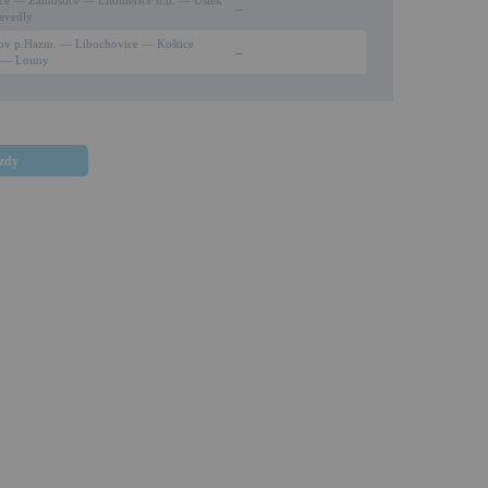
ce — Žalhostice — Litoměřice h.n. — Úštěk
–
evedly
ov p.Hazm. — Libochovice — Koštice
–
í — Louny
ezdy