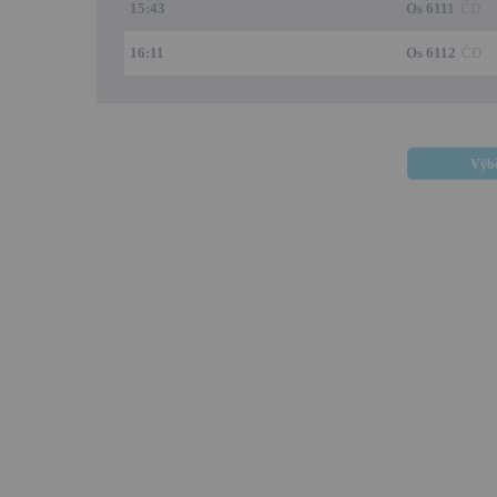
15:43
Os 6111
ČD
16:11
Os 6112
ČD
Výbě