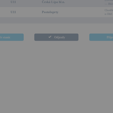
Lovosi
U11
Česká Lípa hl.n.
— Blíž
Chotěš
U11
Postoloprty
n.Ohř
r stanic
Odjezdy
Příj