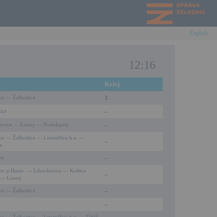
English
12:16
Kolej
1
ce — Žalhostice
–
ice
–
ovice — Louny — Postoloprty
ce — Žalhostice — Litoměřice h.n. —
–
ce
–
ce
ov p.Hazm. — Libochovice — Koštice
–
í — Louny
–
ce — Žalhostice
–