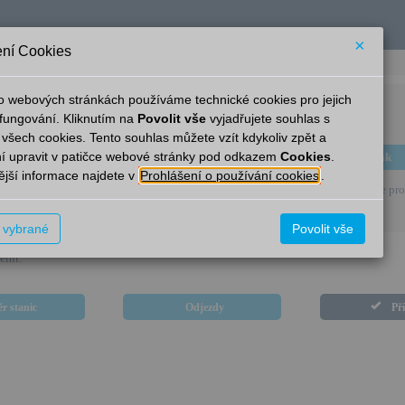
×
ní Cookies
o webových stránkách používáme technické cookies pro jejich
Dobříčany
fungování. Kliknutím na
Povolit vše
vyjadřujete souhlas s
 všech cookies. Tento souhlas můžete vzít kdykoliv zpět a
í upravit v patičce webové stránky pod odkazem
Cookies
.
Pravidelný
Aktuální
Vlak
jší informace najdete v
Prohlášení o používání cookies
.
 se, v současné době nejsou v této stanici k dispozici elektronické informace pro 
t vybrané
Povolit vše
ěnit.
r stanic
Odjezdy
Př