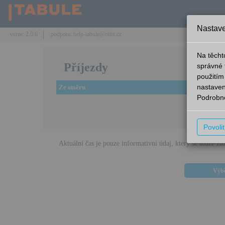
Nastave
verze: 2.0.6
podpora: help-tabule@oltis.cz
Na těcht
Příjezdy
správné 
použitím
nastaven
Ze směru
Linka
Podrobně
Omlouváme
Povoli
Aktuální čas je pouze informativní údaj, který se může zm
Výbě