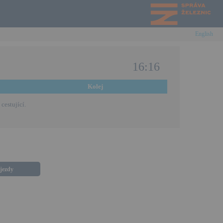
English
16:16
Kolej
cestující.
íjezdy