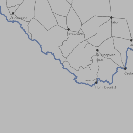
Domažlice
Tábor
Strakonice
J
H
Č.Budějovice
os.n.
České
Horní Dvořiště