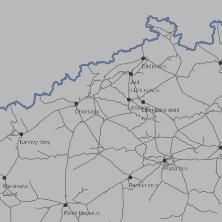
Děčín hl.n.
L
Ústí
n.L.hl.n.os.n.
Lovosice
Litoměřice dolní
Chomutov
n.
Karlovy Vary
N
Praha hl.n.
Beroun os.n.
Mariánské
Lázně
Plzeň hl.n.os.n.