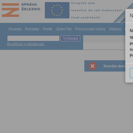
N
Novinky
Kontakty
Portál
Jízdní řád
Provozování dráhy
Odkazy
Náp
N
s
p
Rozšířené vyhledávání
n
P
Nemáte dostatečná