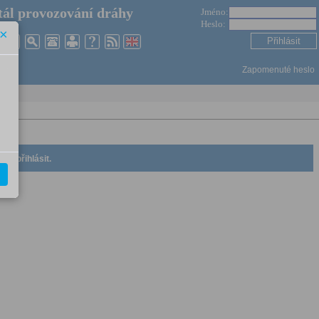
ál provozování dráhy
Jméno:
Heslo:
×
Zapomenuté heslo
se přihlásit.