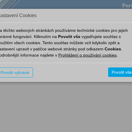
Port
astavení Cookies
ověda
Provozní aplikace
Aplikace
Nový Portál
a těchto webových stránkách používáme technické cookies pro jejich
právné fungování. Kliknutím na
Povolit vše
vyjadřujete souhlas s
oužitím všech cookies. Tento souhlas můžete vzít kdykoliv zpět a
astavení upravit v patičce webové stránky pod odkazem
Cookies
.
odrobnější informace najdete v
Prohlášení o používání cookies
.
 práva k prohlížení obsahu objektu nebo prohlížený objekt byl smazán. Zkuste 
Povolit vše
Povolit vybrané