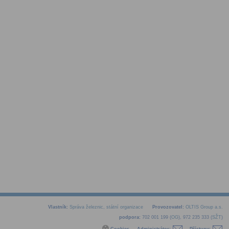
Vlastník:
Správa železnic, státní organizace
Provozovatel:
OLTIS Group a.s.
podpora:
702 001 199 (
OG
), 972 235 333 (
SŽT
)