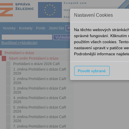
Nastavení Cookies
Novinky
Kontakty
Portál
Jízdní řád
Provozování dráhy
Odkazy
Nápov
Na těchto webových stránkách
správné fungování. Kliknutím
použitím všech cookies. Tento
Rozšířené vyhledávání
Prohlášení o dráze
Návrh zm
nastavení upravit v patičce 
Prohlášení o dráze
Podrobnější informace najdet
Návrh změn Prohlášení o dráze
Prohlášení o dráze 2026 CaR
1. změna Prohlášení o dráze CaR
Povolit vybrané
Nemáte dostatečná práva k 
2026
2. změna Prohlášení o dráze CaR
2026
3. změna Prohlášení o dráze CaR
2026
4. změna Prohlášení o dráze CaR
2026
5. změna Prohlášení o dráze CaR
2026
6. změna Prohlášení o dráze CaR
2026
7. změna Prohlášení o dráze CaR