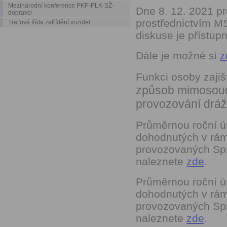
Mezinárodní konference PKP-PLK-SŽ-
Dne 8. 12. 2021 
dopravci
prostřednictvím M
Traťová třída zatřídění vozidel
diskuse je přístup
Dále je možné si
z
Funkci osoby zajiš
způsob mimosoudn
provozování drá
Průměrnou roční ú
dohodnutých v rá
provozovaných Sprá
naleznete
zde
.
Průměrnou roční ú
dohodnutých v rá
provozovaných Sprá
naleznete
zde
.