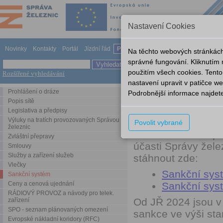
Nastavení Cookies
Novinky
Kontakty
Portál
Jízdní řád
Provozování dráhy
Odkazy
Nápov
Na těchto webových stránkách
správné fungování. Kliknutím
použitím všech cookies. Tento
Rozšířené vyhledávání
Sankční systém
Systém odm
nastavení upravit v patičce 
Prohlášení o dráze
Podrobnější informace najdet
Systém odměňován
Popis sítě
dráhách provozo
Legislativa a předpisy
Výluky na tratích provozovaných Správou
Povolit vybrané
železnic
Dne 25. 1. 2023 
Zvláštní přepravy
účasti Správy žel
Smlouvy
Služby a zařízení služeb
stáhnout zde:
Vlečky
Sankční sys
Sankční systém
Ceny a cenová ujednání
Sankční sys
RÁDIOVÝ PROVOZ a návody pro telek.
Od JŘ 2024 jsou 
zařízení
SPO - seznam plánovaných omezení
sankce ve výši st
Evropské nákladní koridory (RFC)