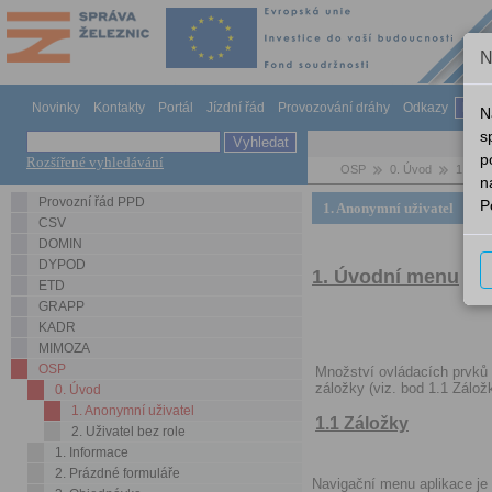
N
Novinky
Kontakty
Portál
Jízdní řád
Provozování dráhy
Odkazy
Náp
N
s
p
Rozšířené vyhledávání
OSP
0. Úvod
1. Ano
n
Provozní řád PPD
P
1. Anonymní uživatel
CSV
DOMIN
DYPOD
1. Úvodní menu
ETD
GRAPP
KADR
MIMOZA
OSP
Množství ovládacích prvků a
záložky (viz. bod 1.1 Zálož
0. Úvod
1. Anonymní uživatel
1.1 Záložky
2. Uživatel bez role
1. Informace
2. Prázdné formuláře
Navigační menu aplikace je 