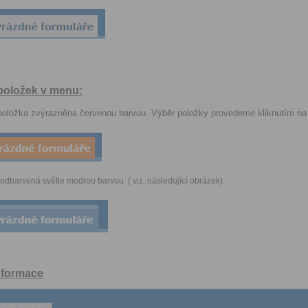
 položek v menu:
položka zvýrazněna červenou barvou. Výběr položky provedeme kliknutím na
podbarvená světle modrou barvou ( viz. následující obrázek).
informace