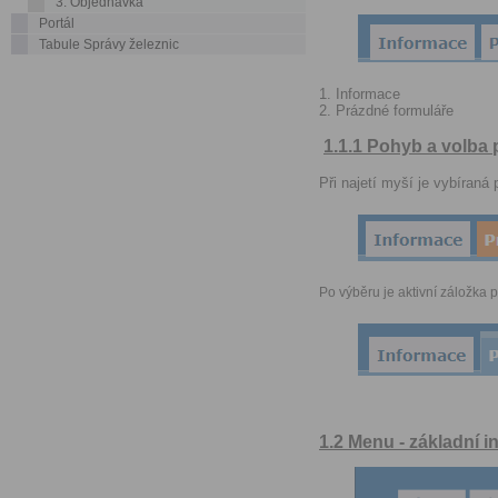
3. Objednávka
Portál
Tabule Správy železnic
1. Informace
2. Prázdné formuláře
1.1.1 Pohyb a volba
Při najetí myší je
vybíraná 
Po výběru je aktivní záložka 
1.2 Menu - základní 