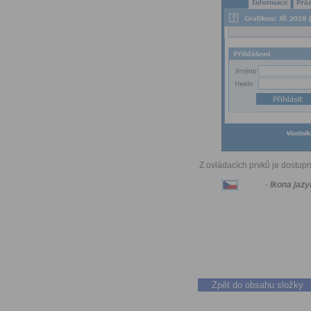
Z ovládacích prvků je dostupn
-
Ikona jaz