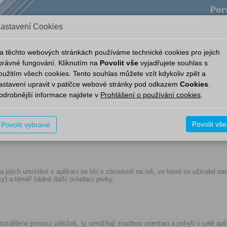
Port
astavení Cookies
ověda
Provozní aplikace
Aplikace
Nový Portál
a těchto webových stránkách používáme technické cookies pro jejich
právné fungování. Kliknutím na
Povolit vše
vyjadřujete souhlas s
oužitím všech cookies. Tento souhlas můžete vzít kdykoliv zpět a
nymní uživatel
1. Anonymní uživatel
astavení upravit v patičce webové stránky pod odkazem
Cookies
.
odrobnější informace najdete v
Prohlášení o používání cookies
.
Povolit vše
Povolit vybrané
 jejich umístění v aplikaci se liší v závislosti na roli, ve které se uživatel
ky) a téměř žádné další ovladací prvky.
rozděleno pomocí záložek, ty umožňují snadnou orientaci a pohyb v celé apl