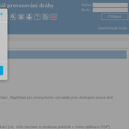
ál provozování dráhy
Jméno:
Heslo:
×
Zapomenuté heslo
 nachází. Například pro anonymního uživatele jsou dostupné pouze dvě
ikaci (viz. níže seznam a struktura položek v menu aplikace OSP).