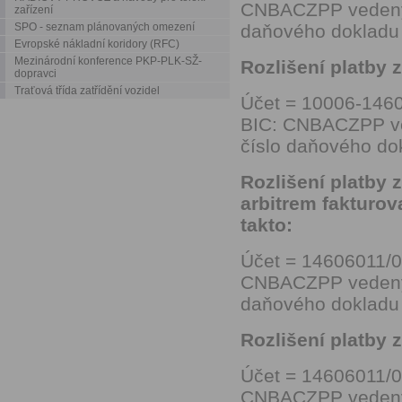
CNBACZPP vedený u
zařízení
SPO - seznam plánovaných omezení
daňového dokladu
Evropské nákladní koridory (RFC)
Mezinárodní konference PKP-PLK-SŽ-
Rozlišení platby 
dopravci
Traťová třída zatřídění vozidel
Účet = 10006-146
BIC: CNBACZPP ved
číslo daňového do
Rozlišení platby 
arbitrem fakturo
takto:
Účet = 14606011/0
CNBACZPP vedený u
daňového dokladu
Rozlišení platby 
Účet = 14606011/0
CNBACZPP vedený u