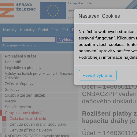
Nastavení Cookies
Novinky
Kontakty
Portál
Jízdní řád
Provozování dráhy
Odkazy
Nápov
Na těchto webových stránkách
správné fungování. Kliknutím
použitím všech cookies. Tento
Rozšířené vyhledávání
Ceny a cenová ujednání
Čís
nastavení upravit v patičce 
Prohlášení o dráze
Podrobnější informace najdet
Čísla bankovních
Popis sítě
Legislativa a předpisy
Rozlišení platby 
Výluky na tratích provozovaných Správou
Povolit vybrané
železnic
Zvláštní přepravy
Účet = 14606011/0
Smlouvy
CNBACZPP vedený u
Služby a zařízení služeb
daňového dokladu
Vlečky
Sankční systém
Rozlišení platby
Ceny a cenová ujednání
Čísla bankovních účtů
kapacitu dráhy je
Ceny za použití dráhy jízdou vlaku
Ceny za přístup na vlečky
Účet = 14606011/0
RÁDIOVÝ PROVOZ a návody pro telek.