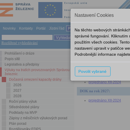
Nastavení Cookies
Novinky
Kontakty
Portál
Jízdní řád
Provozování dráhy
Odkazy
Nápov
Na těchto webových stránkách
správné fungování. Kliknutím
použitím všech cookies. Tento
Rozšířené vyhledávání
Výluky na tratích provozovanýc
nastavení upravit v patičce 
Prohlášení o dráze
Podrobnější informace najdet
Dočasná omezení kapacity dr
Popis sítě
Legislativa a předpisy
DOK na rok 2026:
Výluky na tratích provozovaných Správou
Povolit vybrané
železnic
projednáno XII-2023
Dočasná omezení kapacity dráhy
projednáno XII-2024
2026
2027
DOK na rok 2027:
2028
projednáno XII-2024
Roční plány výluk
Střednědobé plány
Podklady na MVP
Zápisy z měsíčních výlukových porad
Plán porad
Rozdělovníky EDPS