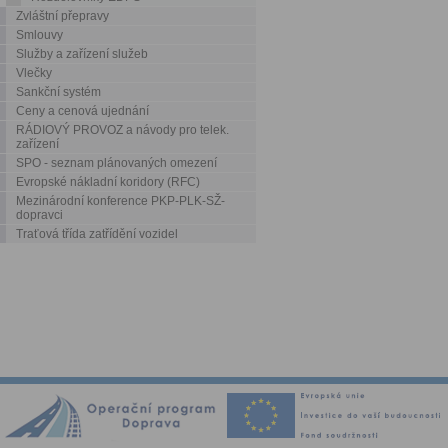
Zvláštní přepravy
Smlouvy
Služby a zařízení služeb
Vlečky
Sankční systém
Ceny a cenová ujednání
RÁDIOVÝ PROVOZ a návody pro telek.
zařízení
SPO - seznam plánovaných omezení
Evropské nákladní koridory (RFC)
Mezinárodní konference PKP-PLK-SŽ-
dopravci
Traťová třída zatřídění vozidel