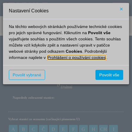
×
Nastavení Cookies
verze: 2.0.6
podpora: help-tabule@oltis.cz
Na těchto webových stránkách používáme technické cookies
English
pro jejich správné fungování. Kliknutím na
Povolit vše
vyjadřujete souhlas s použitím všech cookies. Tento souhlas
můžete vzít kdykoliv zpět a nastavení upravit v patičce
Název stanice
webové stránky pod odkazem
Cookies
. Podrobnější
informace najdete v
Prohlášení o používání cookies
.
Hledat
Povolit vybrané
Povolit vše
Výchozí
Naposledy zobrazené stanice:
Vybrat stanici ze seznamu (začínající písmenem U)
A
B
C
Č
D
E
F
G
H
CH
I