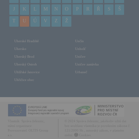
J
K
L
M
N
O
P
R
Ř
S
Š
T
U
Ú
V
Z
Ž
Uherské Hradiště
Unčín
Uhersko
Unhošť
Uherský Brod
Uničov
Uherský Ostroh
Uničov zastávka
Uhlířské Janovice
Urbaneč
Uhřičice obec
Vlastník:
Správa železnic,
© 2024 Správa železnic, jakékoliv užití dat
státní organizace
bez souhlasu vlastníka je porušením zákona č.
Provozovatel:
OLTIS Group
121/2000 Sb., autorský zákon, v platném
a.s.
znění.
Cookies.