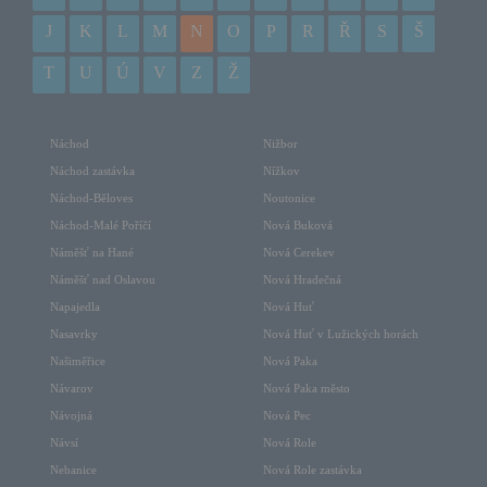
J
K
L
M
N
O
P
R
Ř
S
Š
T
U
Ú
V
Z
Ž
Náchod
Nižbor
Náchod zastávka
Nížkov
Náchod-Běloves
Noutonice
Náchod-Malé Poříčí
Nová Buková
Náměšť na Hané
Nová Cerekev
Náměšť nad Oslavou
Nová Hradečná
Napajedla
Nová Huť
Nasavrky
Nová Huť v Lužických horách
Našiměřice
Nová Paka
Návarov
Nová Paka město
Návojná
Nová Pec
Návsí
Nová Role
Nebanice
Nová Role zastávka