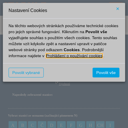
×
Nastavení Cookies
verze: 2.0.6
podpora: help-tabule@oltis.cz
Na těchto webových stránkách používáme technické cookies
English
pro jejich správné fungování. Kliknutím na
Povolit vše
vyjadřujete souhlas s použitím všech cookies. Tento souhlas
můžete vzít kdykoliv zpět a nastavení upravit v patičce
Název stanice
webové stránky pod odkazem
Cookies
. Podrobnější
informace najdete v
Prohlášení o používání cookies
.
Hledat
Povolit vybrané
Povolit vše
Výchozí
Naposledy zobrazené stanice:
Vybrat stanici ze seznamu (začínající písmenem N)
A
B
C
Č
D
E
F
G
H
CH
I