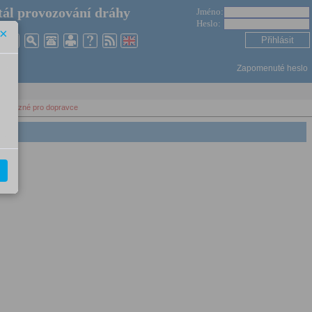
ál provozování dráhy
Jméno:
Heslo:
×
Zapomenuté heslo
c závazné pro dopravce