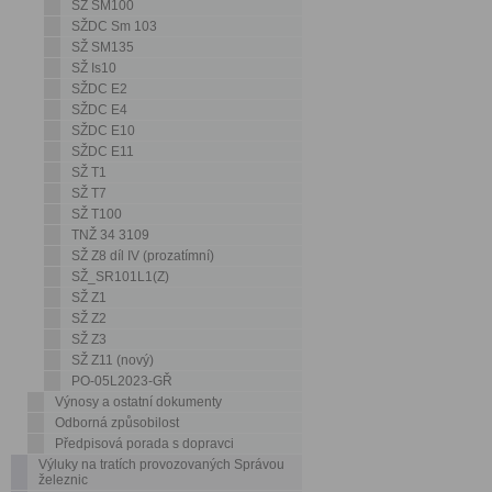
SŽ SM100
SŽDC Sm 103
SŽ SM135
SŽ Is10
SŽDC E2
SŽDC E4
SŽDC E10
SŽDC E11
SŽ T1
SŽ T7
SŽ T100
TNŽ 34 3109
SŽ Z8 díl IV (prozatímní)
SŽ_SR101L1(Z)
SŽ Z1
SŽ Z2
SŽ Z3
SŽ Z11 (nový)
PO-05L2023-GŘ
Výnosy a ostatní dokumenty
Odborná způsobilost
Předpisová porada s dopravci
Výluky na tratích provozovaných Správou
železnic