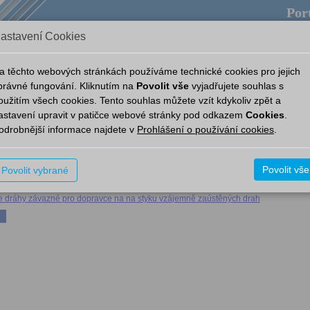
Port
astavení Cookies
pověda
Provozní aplikace
Aplikace
Nový Portál
a těchto webových stránkách používáme technické cookies pro jejich
právné fungování. Kliknutím na
Povolit vše
vyjadřujete souhlas s
oužitím všech cookies. Tento souhlas můžete vzít kdykoliv zpět a
edpisy
Předpisy pro dopravce
Vnitřní předpisy provozovatele dráhy Správa železni
astavení upravit v patičce webové stránky pod odkazem
Cookies
.
odrobnější informace najdete v
Prohlášení o používání cookies
.
atele dráhy Správa železnic závazné pro dopravce
le dráhy závazné pro dopravce na dráze celostátní a dráhách regionálních
Povolit vše
Povolit vybrané
le dráhy závazné pro dopravce na veřejně přístupných vlečkách
le dráhy závazné pro dopravce na na styku vzájemně zaústěných drah