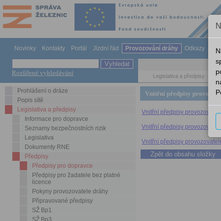
N
Novinky
Kontakty
Portál
Jízdní řád
Provozování dráhy
Odkazy
Ná
N
s
p
Rozšířené vyhledávání
Legislativa a předpisy
Př
n
Prohlášení o dráze
P
Vnitřní předpisy provozov
Popis sítě
Legislativa a předpisy
Vnitřní předpisy provozovate
Informace pro dopravce
Vnitřní předpisy provozovate
Seznamy bezpečnostních rizik
Legislativa
Vnitřní předpisy provozovate
Dokumenty RNE
Předpisy
Předpisy pro dopravce
Předpisy pro žadatele bez platné
licence
Pokyny provozovatele dráhy
Připravované předpisy
SŽ Bp1
SŽ Bp3