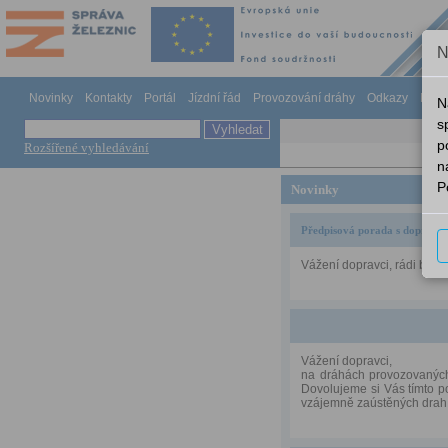
N
Novinky
Kontakty
Portál
Jízdní řád
Provozování dráhy
Odkazy
Náp
N
s
p
Rozšířené vyhledávání
n
P
Novinky
Předpisová porada s dopravci
Vážení dopravci, rádi bych
Vážení dopravci,
na dráhách provozovaných 
Dovolujeme si Vás tímto p
vzájemně zaústěných drah