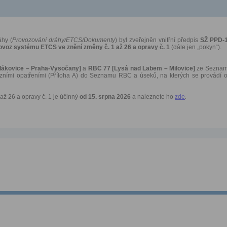
áhy (
Provozování dráhy/ETCS/Dokumenty
) byl zveřejněn vnitřní předpis
SŽ PPD-1
ovoz systému ETCS ve znění změny č. 1 až 26 a opravy č. 1
(dále jen „pokyn“).
lákovice – Praha-Vysočany]
a
RBC 77 [Lysá nad Labem – Milovice]
ze Seznamu
zními opatřeními (Příloha A) do Seznamu RBC a úseků, na kterých se provádí o
až 26 a opravy č. 1 je účinný
od 15. srpna 2026
a naleznete ho
zde
.