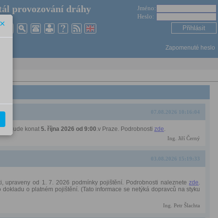
ál provozování dráhy
Jméno:
Heslo:
×
Zapomenuté heslo
07.08.2026 10:16:04
á se bude konat
5. října 2026 od 9:00
.v Praze. Podrobnosti
zde
.
Ing. Jiří Černý
03.08.2026 15:19:33
ti, upraveny od 1. 7. 2026 podmínky pojištění. Podrobnosti naleznete
zde
.
dokladu o platném pojištění. (Tato informace se netýká dopravců na styku
Ing. Petr Šlachta