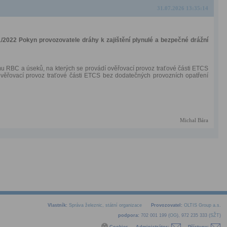
31.07.2026 13:35:14
/2022 Pokyn provozovatele dráhy k zajištění plynulé a bezpečné drážní
 RBC a úseků, na kterých se provádí ověřovací provoz traťové části ETCS
věřovací provoz traťové části ETCS bez dodatečných provozních opatření
Michal Bára
Vlastník:
Správa železnic, státní organizace
Provozovatel:
OLTIS Group a.s.
podpora:
702 001 199 (
OG
), 972 235 333 (
SŽT
)