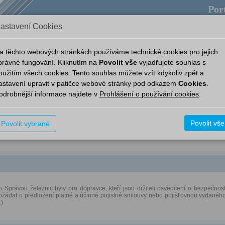
Port
astavení Cookies
ověda
Provozní aplikace
Aplikace
Nový Portál
a těchto webových stránkách používáme technické cookies pro jejich
právné fungování. Kliknutím na
Povolit vše
vyjadřujete souhlas s
oužitím všech cookies. Tento souhlas můžete vzít kdykoliv zpět a
astavení upravit v patičce webové stránky pod odkazem
Cookies
.
odrobnější informace najdete v
Prohlášení o používání cookies
.
Povolit vše
Povolit vybrané
om Vás informovali o pořádání předpisové porady Správy železnic s dopravci, kter
Správou železnic byly pro dopravce, kteří jsou držiteli osvědčení o bezpečnos
ožádat o předložení platné a účinné pojistné smlouvy nebo pojišťovnou vydaného 
.)