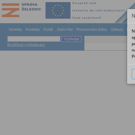
N
Novinky
Kontakty
Portál
Jízdní řád
Provozování dráhy
Odkazy
Náp
N
s
p
Rozšířené vyhledávání
n
P