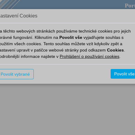
Port
astavení Cookies
ověda
Provozní aplikace
Aplikace
Nový Portál
a těchto webových stránkách používáme technické cookies pro jejich
právné fungování. Kliknutím na
Povolit vše
vyjadřujete souhlas s
oužitím všech cookies. Tento souhlas můžete vzít kdykoliv zpět a
astavení upravit v patičce webové stránky pod odkazem
Cookies
.
odrobnější informace najdete v
Prohlášení o používání cookies
.
Povolit vše
Povolit vybrané