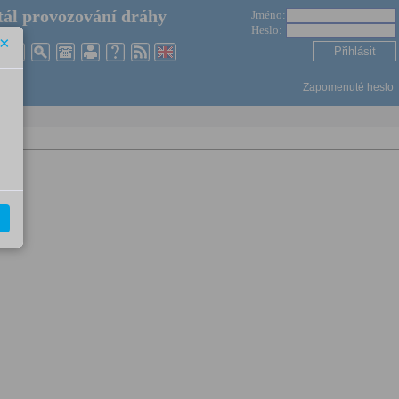
ál provozování dráhy
Jméno:
Heslo:
×
Zapomenuté heslo