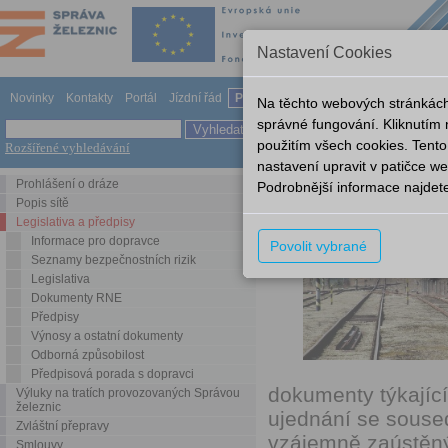
Nastavení Cookies
Novinky
Kontakty
Portál
Jízdní řád
Provozování dráhy
Odkazy
Nápov
Na těchto webových stránkách
správné fungování. Kliknutím
použitím všech cookies. Tento
Rozšířené vyhledávání
Legislativa a předpisy
Podmí
nastavení upravit v patičce 
Prohlášení o dráze
Podrobnější informace najdet
Podmínky příst
Popis sítě
Legislativa a předpisy
Informace pro dopravce
Povolit vybrané
Seznamy bezpečnostních rizik
Legislativa
Dokumenty RNE
Předpisy
Výnosy a ostatní dokumenty
Odborná způsobilost
Předpisová porada s dopravci
dokumenty týkající
Výluky na tratích provozovaných Správou
železnic
ujednání se soused
Zvláštní přepravy
vzájemně zaústěný
Smlouvy