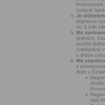
Podrobnosti 
vydané Sprá
Je držitele
dopravce vyd
viz § 34h zá
Má sjednano
dráhách. Cen
použití drá
zveřejněný v
o dráze celo
Má uzavřeno
s provozovat
drah v České
Region
Jindři
Provoz
Region
nad De