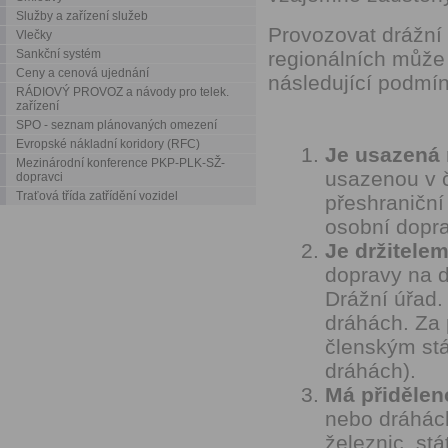
Služby a zařízení služeb
Provozovat drážní
Vlečky
Sankční systém
regionálních může 
Ceny a cenová ujednání
následující podmín
RÁDIOVÝ PROVOZ a návody pro telek.
zařízení
SPO - seznam plánovaných omezení
Evropské nákladní koridory (RFC)
Je usazená 
Mezinárodní konference PKP-PLK-SŽ-
usazenou v č
dopravci
Traťová třída zatřídění vozidel
přeshraniční
osobní dopra
Je držitelem
dopravy na d
Drážní úřad.
dráhách. Za 
členským stá
dráhách).
Má přidělen
nebo dráhách
železnic, st