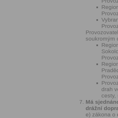
Provoz
Regio
Provoz
Vybran
Provoz
Provozovatel
soukromým 
Region
Sokolo
Provo
Region
Pradě
Provoz
Provoz
drah v
cesty,
Má sjednáno
drážní dopr
e) zákona o 