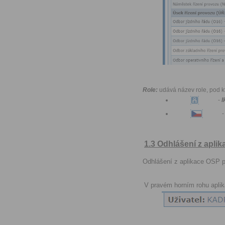
Role:
udává název role, pod kt
-
I
-
1.3 Odhlášení z apli
Odhlášení z aplikace OSP 
V pravém horním rohu apli