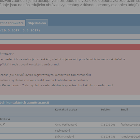
 nezvolí žádnou z jemu dostupných rolí, bude mu v záložce objednávka zobrazen 
 údaje jsou na následujícím obrázku vynechány z důvodu ochrany osobních údajů).