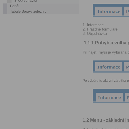
3. Objednávka
Portál
Tabule Správy železnic
1. Informace
2. Prázdné formuláře
3. Objednávka
1.1.1 Pohyb a volba
Při najetí myši je
vybíraná p
Po výběru je aktivní záložka 
1.2 Menu - základní 