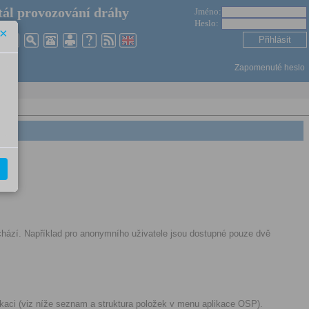
ál provozování dráhy
Jméno:
Heslo:
×
Zapomenuté heslo
 nachází. Například pro anonymního uživatele jsou dostupné pouze dvě
ikaci (viz níže seznam a struktura položek v menu aplikace OSP).