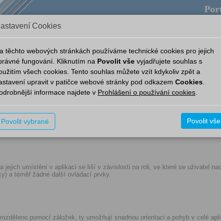
Port
astavení Cookies
ověda
Provozní aplikace
Aplikace
Nový Portál
a těchto webových stránkách používáme technické cookies pro jejich
právné fungování. Kliknutím na
Povolit vše
vyjadřujete souhlas s
oužitím všech cookies. Tento souhlas můžete vzít kdykoliv zpět a
atel bez role
2. Uživatel bez role
astavení upravit v patičce webové stránky pod odkazem
Cookies
.
odrobnější informace najdete v
Prohlášení o používání cookies
.
Povolit vše
Povolit vybrané
 jejich umístění v aplikaci se liší v závislosti na roli, ve které se uživatel
ky) a téměř žádné další ovládací prvky.
rozděleno pomocí záložek, ty umožňují snadnou orientaci a pohyb v celé apl