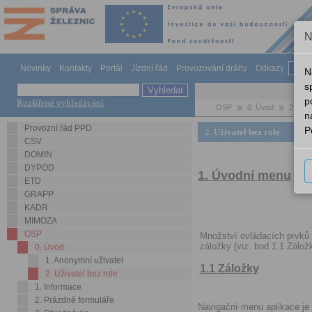
N
Novinky
Kontakty
Portál
Jízdní řád
Provozování dráhy
Odkazy
Náp
N
s
p
Rozšířené vyhledávání
OSP
0. Úvod
2. Uživ
n
Provozní řád PPD
P
2. Uživatel bez role
CSV
DOMIN
DYPOD
1. Úvodní menu
ETD
GRAPP
KADR
MIMOZA
OSP
Množství ovládacích prvků a
záložky (viz. bod 1.1 Zálož
0. Úvod
1. Anonymní uživatel
1.1 Záložky
2. Uživatel bez role
1. Informace
2. Prázdné formuláře
Navigační menu aplikace je 