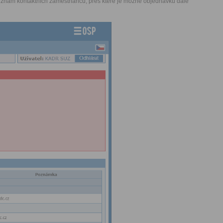
seznam kontaktních zaměstnanců, přes které je možné objednávku dále