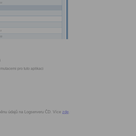
i
 mutacemi pro tuto aplikaci
měnu údajů na Logserveru ČD. Více
zde
.