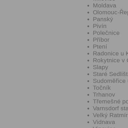
Moldava
Olomouc-Ře
Panský
Pivín
Polečnice
Příbor
Ptení
Radonice u 
Rokytnice v 
Slapy
Staré Sedliš
Sudoměřice 
Točník
Trhanov
Třemešné p
Varnsdorf st
Velký Ratmí
Vidnava