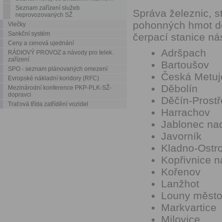
Seznam zařízení služeb
Správa železnic, s
neprovozovaných SŽ
pohonných hmot do
Vlečky
Sankční systém
čerpací stanice nás
Ceny a cenová ujednání
Adršpach
RÁDIOVÝ PROVOZ a návody pro telek.
zařízení
Bartoušov
SPO - seznam plánovaných omezení
Česká Metuj
Evropské nákladní koridory (RFC)
Děbolín
Mezinárodní konference PKP-PLK-SŽ-
dopravci
Děčín-Prostř
Traťová třída zatřídění vozidel
Harrachov
Jablonec nad
Javorník
Kladno-Ostr
Kopřivnice n
Kořenov
Lanžhot
Louny měst
Markvartice
Milovice