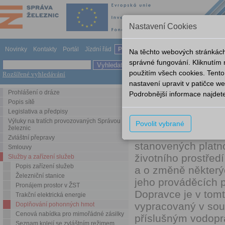
Nastavení Cookies
Novinky
Kontakty
Portál
Jízdní řád
Provozování dráhy
Odkazy
Nápov
Na těchto webových stránkách
správné fungování. Kliknutím
použitím všech cookies. Tento
Rozšířené vyhledávání
Služby a zařízení služeb
Do
nastavení upravit v patičce 
Prohlášení o dráze
Podrobnější informace najdet
Doplňování PHM 
Popis sítě
Legislativa a předpisy
Doplňování pohonn
Výluky na tratích provozovaných Správou
Povolit vybrané
železnic
zařízení služeb č
Zvláštní přepravy
stanovených platno
Smlouvy
životního prostřed
Služby a zařízení služeb
Popis zařízení služeb
a o změně některý
Železniční stanice
jeho prováděcích p
Pronájem prostor v ŽST
Dopravce je v tomt
Trakční elektrická energie
vypracovaný v sou
Doplňování pohonných hmot
Cenová nabídka pro mimořádné zásilky
příslušným vodop
Seznam kolejí se zvláštním režimem