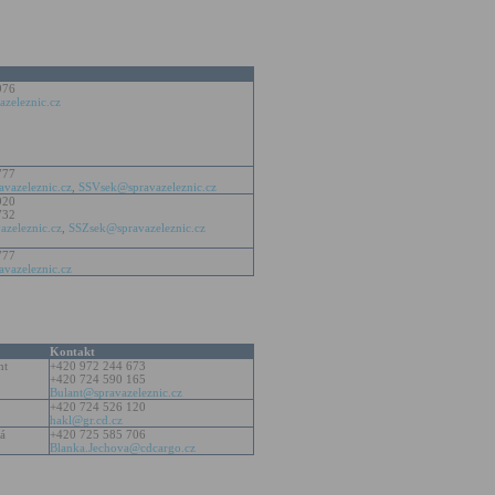
976
zeleznic.cz
777
vazeleznic.cz
,
SSVsek@spravazeleznic.cz
920
732
zeleznic.cz
,
SSZsek@spravazeleznic.cz
777
vazeleznic.cz
Kontakt
nt
+420 972 244 673
+420 724 590 165
Bulant@spravazeleznic.cz
+420 724 526 120
hakl@gr.cd.cz
vá
+420 725 585 706
Blanka.Jechova@cdcargo.cz