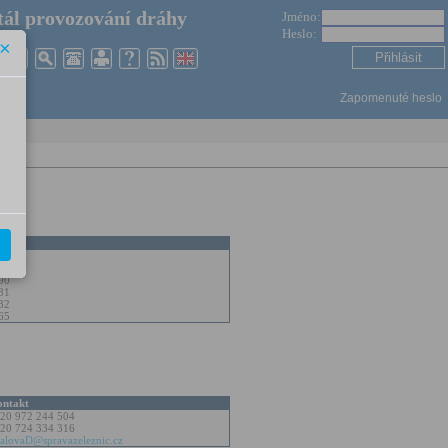
ál provozování dráhy
Jméno:
Heslo:
×
Zapomenuté heslo
80
82
90
81
82
65
ntakt
20 972 244 504
20 724 334 316
alovaD@spravazeleznic.cz