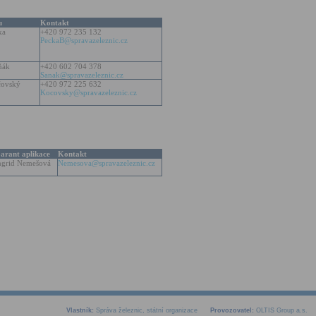
u
Kontakt
ka
+420 972 235 132
PeckaB@spravazeleznic.cz
ňák
+420 602 704 378
Sanak@spravazeleznic.cz
čovský
+420 972 225 632
Kocovsky@spravazeleznic.cz
arant aplikace
Kontakt
ngrid Nemešová
Nemesova@spravazeleznic.cz
Vlastník:
Správa železnic, státní organizace
Provozovatel:
OLTIS Group a.s.