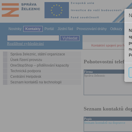
N
Novinky
Kontakty
Portál
Jízdní řád
Provozování dráhy
Odkazy
Ná
N
s
p
Rozšířené vyhledávání
Kontaktní spojení pro řešení
n
Správa železnic, státní organizace
P
Úsek řízení provozu
Pohotovostní telefony
OneStopShop – přidělování kapacity
Technická podpora
Firma
Správa železnic
Centrální Helpdesk
Seznam kontaktů na technologii
Seznam kontaktů dop
Popis
Seznam kontaktů na dopravce