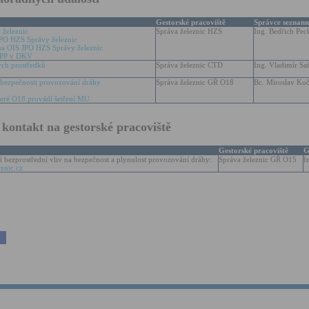
Gestorské pracoviště
Správce seznam
železnic
Správa železnic HZS
Ing. Bedřich Pec
PO HZS Správy železnic
na OIS JPO HZS Správy železnic
NPP v DKV
ch prostředků
Správa železnic CTD
Ing. Vladimír Sa
bezpečnosti provozování dráhy
Správa železnic GŘ O18
Bc. Miroslav Ko
teré O18 provádí šetření MU
kontakt na gestorské pracoviště
Gestorské pracoviště
G
í bezprostřední vliv na bezpečnost a plynulost provozování dráhy:
Správa železnic GŘ O15
I
eznic.cz