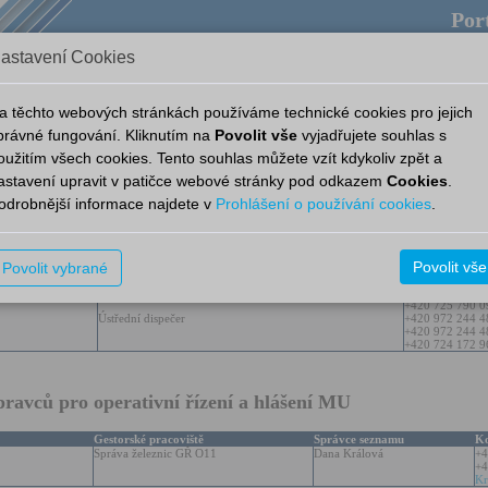
Port
astavení Cookies
pověda
Provozní aplikace
Aplikace
Nový Portál
a těchto webových stránkách používáme technické cookies pro jejich
právné fungování. Kliknutím na
Povolit vše
vyjadřujete souhlas s
oužitím všech cookies. Tento souhlas můžete vzít kdykoliv zpět a
 situací vzniklých na železniční dopravní cestě
astavení upravit v patičce webové stránky pod odkazem
Cookies
.
odrobnější informace najdete v
Prohlášení o používání cookies
.
 Správy železnic, státní organizace
Funkce
Kontakt
Povolit vše
Povolit vybrané
Hlavní dispečer
+420 972 244 1
+420 972 244 1
+420 725 790 0
Ústřední dispečer
+420 972 244 4
+420 972 244 4
+420 724 172 9
ravců pro operativní řízení a hlášení MU
Gestorské pracoviště
Správce seznamu
Ko
Správa železnic GŘ O11
Dana Králová
+4
+4
Kr