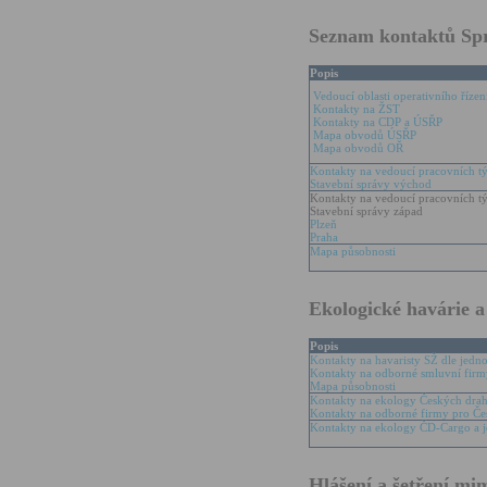
Seznam kontaktů Spr
Popis
Vedoucí oblasti operativního říz
Kontakty na ŽST
Kontakty na CDP a ÚSŘP
Mapa obvodů ÚSŘP
Mapa obvodů OŘ
Kontakty na vedoucí pracovních tý
Stavební správy východ
Kontakty na vedoucí pracovních tý
Stavební správy západ
Plzeň
Praha
Mapa působnosti
Ekologické havárie a
Popis
Kontakty na havaristy SŽ dle jedn
Kontakty na odborné smluvní firm
Mapa působnosti
Kontakty na ekology Českých drah 
Kontakty na odborné firmy pro Če
Kontakty na ekology ČD-Cargo a je
Hlášení a šetření mi