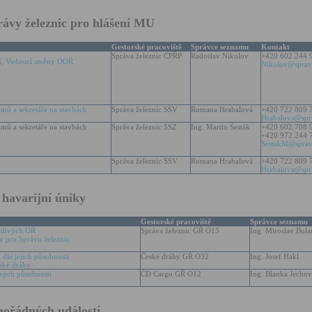
ávy železnic pro hlášení MU
Gestorské pracoviště
Správce seznamu
Kontakt
Správa železnic CPŘP
Radoslav Nikolov
+420 602 244 
ení, Vedoucí směny OOŘ
Nikolov@sprava
mů a sekretáře na stavbách
Správa železnic SSV
Romana Hrabalová
+420 722 809 
Hrabalova@spra
mů a sekretáře na stavbách
Správa železnic SSZ
Ing. Martin Šesták
+420 602 708 
+420 972 244 
SestakM@sprava
Správa železnic SSV
Romana Hrabalová
+420 722 809 
Hrabalova@spra
 havarijní úniky
Gestorské pracoviště
Správce seznamu
otlivých OŘ
Správa železnic GŘ O15
Ing. Miroslav Bula
y pro Správu železnic
dle jejich působnosti
České dráhy GŘ O32
Ing. Josef Hakl
ské dráhy
jich působnosti
ČD Cargo GŘ O12
Ing. Blanka Jecho
mořádných událostí