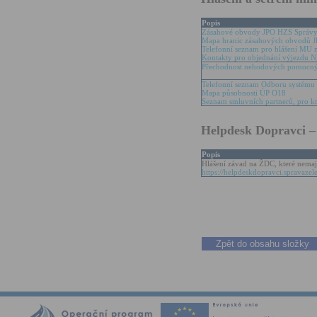
Popis
Zásahové obvody JPO HZS Správy 
Mapa hranic zásahových obvodů J
Telefonní seznam pro hlášení MU 
Kontakty pro objednání výjezdu 
Přechodnost nehodových pomocný
Telefonní seznam Odboru systému 
Mapa působnosti ÚP O18
Seznam smluvních partnerů, pro k
Helpdesk Dopravci – 
Popis
Hlášení závad na ŽDC, které nemaj
https://helpdeskdopravci.spravazel