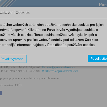
Port
astavení Cookies
ověda
Provozní aplikace
Aplikace
Nový Portál
a těchto webových stránkách používáme technické cookies pro jejich
právné fungování. Kliknutím na
Povolit vše
vyjadřujete souhlas s
oužitím všech cookies. Tento souhlas můžete vzít kdykoliv zpět a
astavení upravit v patičce webové stránky pod odkazem
Cookies
.
odrobnější informace najdete v
Prohlášení o používání cookies
.
í publikovaných informací, s výjimkou sekce Příjezdy a odjezdy vlaků, zajišťují:
Povolit vše
Povolit vybrané
 163, mobil: 725 144 220, e-mail:
Pirek@spravazeleznic.cz
244 991, mobil: 606 728 532, e-mail:
Kubena@spravazeleznic.cz
 244 458, mobil: 606 871 930, e-mail:
WinklerM@spravazeleznic.cz
případě připomínek či problémů s jejich zobrazením.
e v kompetenci CPŘP.