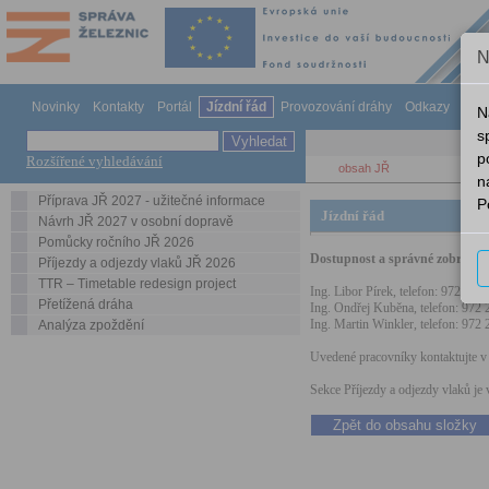
N
Novinky
Kontakty
Portál
Jízdní řád
Provozování dráhy
Odkazy
Náp
N
s
p
Rozšířené vyhledávání
obsah JŘ
n
Příprava JŘ 2027 - užitečné informace
P
Jízdní řád
Návrh JŘ 2027 v osobní dopravě
Pomůcky ročního JŘ 2026
Dostupnost a správné zobrazován
Příjezdy a odjezdy vlaků JŘ 2026
TTR – Timetable redesign project
Ing. Libor Pírek, telefon: 972 741
Přetížená dráha
Ing. Ondřej Kuběna, telefon: 972 
Ing. Martin Winkler, telefon: 972
Analýza zpoždění
Uvedené pracovníky kontaktujte v 
Sekce Příjezdy a odjezdy vlaků j