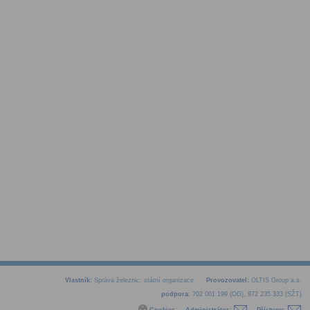
Vlastník:
Správa železnic, státní organizace
Provozovatel:
OLTIS Group a.s.
podpora:
702 001 199 (
OG
), 972 235 333 (
SŽT
)