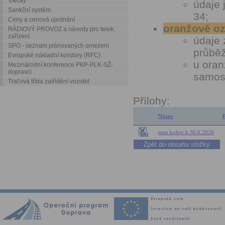
Vlečky
údaje 
Sankční systém
34;
Ceny a cenová ujednání
oranžově o
RÁDIOVÝ PROVOZ a návody pro telek.
zařízení
údaje 
SPO - seznam plánovaných omezení
průbě
Evropské nákladní koridory (RFC)
u oran
Mezinárodní konference PKP-PLK-SŽ-
dopravci
samost
Traťová třída zatřídění vozidel
Přílohy:
Název
man.koleje k 30.6.2026