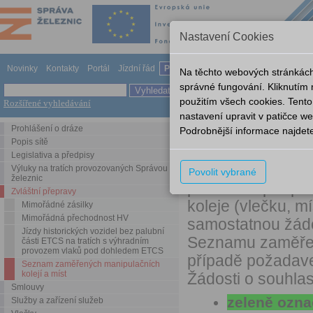
Nastavení Cookies
Novinky
Kontakty
Portál
Jízdní řád
Provozování dráhy
Odkazy
Nápov
Na těchto webových stránkách
správné fungování. Kliknutím
použitím všech cookies. Tento
Rozšířené vyhledávání
Zvláštní přepravy
Seznam za
nastavení upravit v patičce 
Prohlášení o dráze
Podrobnější informace najdet
Seznam zaměřenýc
Popis sítě
Legislativa a předpisy
Samostatnou žádo
Výluky na tratích provozovaných Správou
Povolit vybrané
železnic
podmínek pro pos
Zvláštní přepravy
koleje (vlečku, m
Mimořádné zásilky
Mimořádná přechodnost HV
samostatnou žádo
Jízdy historických vozidel bez palubní
Seznamu zaměřený
části ETCS na tratích s výhradním
provozem vlaků pod dohledem ETCS
případě požadav
Seznam zaměřených manipulačních
kolejí a míst
Žádosti o souhla
Smlouvy
zeleně ozna
Služby a zařízení služeb