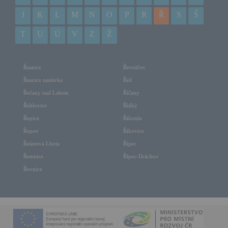
J
K
L
M
N
O
P
R
Ř
S
Š
T
U
Ú
V
Z
Ž
Řasnice
Řevničov
Řasnice zastávka
Řež
Řečany nad Labem
Říčany
Řehlovice
Řídký
Řepice
Řikonín
Řepov
Říkovice
Řešetova Lhota
Řípec
Řetenice
Řípec-Dráchov
Řevnice