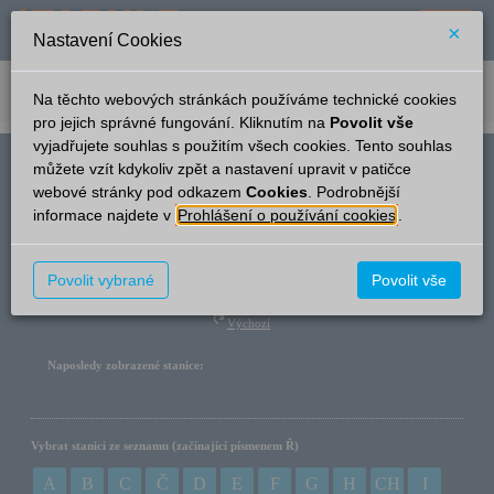
×
Nastavení Cookies
verze: 2.0.6
podpora: help-tabule@oltis.cz
Na těchto webových stránkách používáme technické cookies
English
pro jejich správné fungování. Kliknutím na
Povolit vše
vyjadřujete souhlas s použitím všech cookies. Tento souhlas
můžete vzít kdykoliv zpět a nastavení upravit v patičce
Název stanice
webové stránky pod odkazem
Cookies
. Podrobnější
informace najdete v
Prohlášení o používání cookies
.
Hledat
Povolit vybrané
Povolit vše
Výchozí
Naposledy zobrazené stanice:
Vybrat stanici ze seznamu (začínající písmenem Ř)
A
B
C
Č
D
E
F
G
H
CH
I