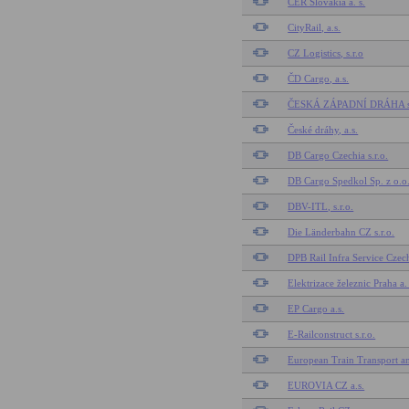
CER Slovakia a. s.
CityRail, a.s.
CZ Logistics, s.r.o
ČD Cargo, a.s.
ČESKÁ ZÁPADNÍ DRÁHA s. 
České dráhy, a.s.
DB Cargo Czechia s.r.o.
DB Cargo Spedkol Sp. z o.o
DBV-ITL, s.r.o.
Die Länderbahn CZ s.r.o.
DPB Rail Infra Service Czech
Elektrizace železnic Praha a. 
EP Cargo a.s.
E-Railconstruct s.r.o.
European Train Transport and
EUROVIA CZ a.s.