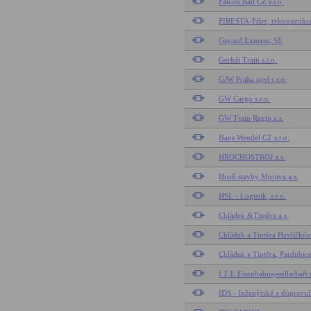
Falcon Rail CZ s.r.o.
FIRESTA-Fišer, rekonstrukce
Gepard Express, SE
Gerhát Train s.r.o.
GJW Praha spol s r.o.
GW Cargo s.r.o.
GW Train Regio a.s.
Hans Wendel CZ s.r.o.
HROCHOSTROJ a.s.
Hroší stavby Morava a.s.
HSL - Logistik, s.r.o.
Chládek &Tintěra a.s.
Chládek a Tintěra Havlíčkův 
Chládek a Tintěra, Pardubice
I T L Eisenbahngesellschaf
IDS - Inženýrské a dopravní