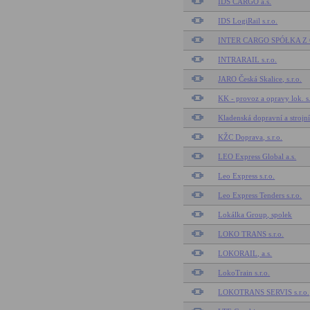
IDS CARGO a.s.
IDS LogiRail s.r.o.
INTER CARGO SPÓŁKA 
INTRARAIL s.r.o.
JARO Česká Skalice, s.r.o.
KK - provoz a opravy lok. s.
Kladenská dopravní a strojní 
KŽC Doprava, s.r.o.
LEO Express Global a.s.
Leo Express s.r.o.
Leo Express Tenders s.r.o.
Lokálka Group, spolek
LOKO TRANS s.r.o.
LOKORAIL, a.s.
LokoTrain s.r.o.
LOKOTRANS SERVIS s.r.o.