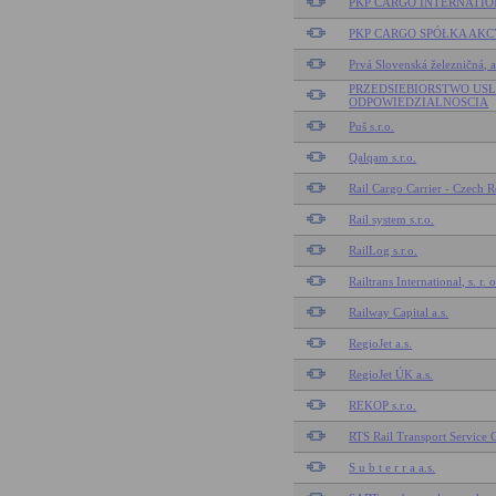
PKP CARGO INTERNATION
PKP CARGO SPÓŁKA AKC
Prvá Slovenská železničná, 
PRZEDSIEBIORSTWO US
ODPOWIEDZIALNOSCIA
Puš s.r.o.
Qalqam s.r.o.
Rail Cargo Carrier - Czech Re
Rail system s.r.o.
RailLog s.r.o.
Railtrans International, s. r. o
Railway Capital a.s.
RegioJet a.s.
RegioJet ÚK a.s.
REKOP s.r.o.
RTS Rail Transport Servic
S u b t e r r a a.s.