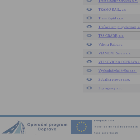
Train Charter Services B.V.
TRAMO RAIL, a.s.
Trans Rapid s.r.o.
Traťová strojní společnost, a
TSS GRADE, a.s.
Valenta Rail s.r.o.
VIAMONT Servis a. s.
VÍTKOVICKÁ DOPRAVA a.
Východočeská dráha s.r.o.
Zubačka provoz s.r.o.
Zug agency s.r.o.