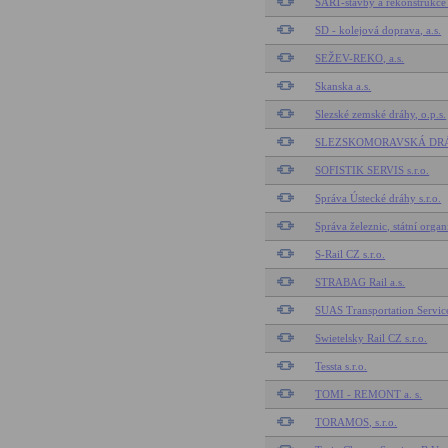
SART-stavby a rekonstrukce 
SD - kolejová doprava, a.s.
SEŽEV-REKO, a.s.
Skanska a.s.
Slezské zemské dráhy, o.p.s.
SLEZSKOMORAVSKÁ DRÁH
SOFISTIK SERVIS s.r.o.
Správa Ústecké dráhy s.r.o.
Správa železnic, státní organ
S-Rail CZ s.r.o.
STRABAG Rail a.s.
SUAS Transportation Service 
Swietelsky Rail CZ s.r.o.
Tessta s.r.o.
TOMI - REMONT a. s.
TORAMOS, s.r.o.