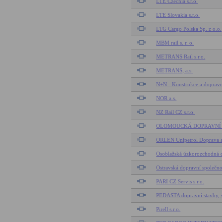
LTE Czechia s.r.o.
LTE Slovakia s.r.o.
LTG Cargo Polska Sp. z o.o.
MBM rail s. r. o.
METRANS Rail s.r.o.
METRANS, a.s.
N+N - Konstrukce a dopravní
NOR a.s.
NZ Rail CZ s.r.o.
OLOMOUCKÁ DOPRAVNÍ s.
ORLEN Unipetrol Doprava a.
Osoblažská úzkorozchodná d
Ostravská dopravní společnos
PARI CZ Servis s.r.o.
PEDASTA dopravní stavby, s
Pirell s.r.o.