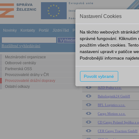
Nastavení Cookies
Novinky
Kontakty
Portál
Jízdní řád
Provozování dráhy
Odkazy
Nápově
Na těchto webových stránkách
správné fungování. Kliknutím
použitím všech cookies. Tento
Rozšířené vyhledávání
Provozovatelé drážní dopravy
nastavení upravit v patičce 
Mezinárodní organizace
Podrobnější informace najdet
Provozovatelé drážní dopravy
Odborové centrály
Partnerská OSS
Název
Provozovatelé dráhy v ČR
Povolit vybrané
ARRIVA vlaky s.r.o.
Provozovatelé drážní dopravy
Ostatní odkazy
AŽD Praha s.r.o.
Bahnlogistik24 GmbH
BFL Logistics s.r.o.
Cargo Motion s.r.o.
CD Cargo Poland Spółka z o
CER Cargo Traction GmbH