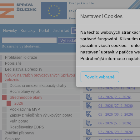
Nastavení Cookies
Novinky
Kontakty
Portál
Jízdní řád
Provozování dráhy
Odkazy
Nápov
Na těchto webových stránkách
správné fungování. Kliknutím
použitím všech cookies. Tento
Rozšířené vyhledávání
Výluky na tratích provozovanýc
nastavení upravit v patičce 
Prohlášení o dráze
Podrobnější informace najdet
2026
Popis sítě
Legislativa a předpisy
Název
Výluky na tratích provozovaných Správou
Povolit vybrané
železnic
01 - 2026 (21. 11. 2025)
Dočasná omezení kapacity dráhy
02 - 2026 (29. 12. 2025)
Roční plány výluk
03 - 2026 (2. 2. 2026)
Střednědobé plány
2026
04 - 2026 (27. 2. 2026)
Podklady na MVP
05 - 2026 (30. 3. 2026)
Zápisy z měsíčních výlukových porad
Plán porad
06 - 2026 (5. 5. 2026)
Rozdělovníky EDPS
07 - 2026 (29. 5. 2026)
Zvláštní přepravy
Smlouvy