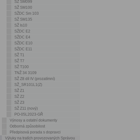
SŽ SM099
SŽ SM100
SŽDC Sm 103
SŽ SM135
SŽ Is10
SŽDC E2
SŽDC E4
SŽDC E10
SŽDC E11
SŽ T1
SŽ T7
SŽ T100
TNŽ 34 3109
SŽ Z8 díl IV (prozatímní)
SŽ_SR101L1(Z)
SŽ Z1
SŽ Z2
SŽ Z3
SŽ Z11 (nový)
PO-05L2023-GŘ
Výnosy a ostatní dokumenty
Odborná způsobilost
Předpisová porada s dopravci
Výluky na tratích provozovaných Správou