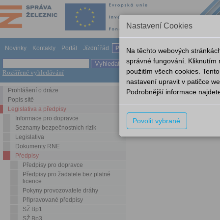
Nastavení Cookies
Novinky
Kontakty
Portál
Jízdní řád
Provozování dráhy
Odkazy
Nápov
Na těchto webových stránkách
správné fungování. Kliknutím
použitím všech cookies. Tento
Rozšířené vyhledávání
Legislativa a předpisy
Předp
nastavení upravit v patičce 
Prohlášení o dráze
Podrobnější informace najdet
SŽ D5-3
Popis sítě
Legislativa a předpisy
Název
Popis
Informace pro dopravce
Povolit vybrané
SŽ D5-3
Účinnost od 14
Seznamy bezpečnostních rizik
Legislativa
Dokumenty RNE
Předpisy
Předpisy pro dopravce
Předpisy pro žadatele bez platné
licence
Pokyny provozovatele dráhy
Připravované předpisy
SŽ Bp1
SŽ Bp3