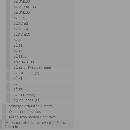
SŽ SM100
SŽDC Sm 103
SŽ SM135
SŽ Is10
SŽDC E2
SŽDC E4
SŽDC E10
SŽDC E11
SŽ T1
SŽ T7
SŽ T100
TNŽ 34 3109
SŽ Z8 díl IV (prozatímní)
SŽ_SR101L1(Z)
SŽ Z1
SŽ Z2
SŽ Z3
SŽ Z11 (nový)
PO-05L2023-GŘ
Výnosy a ostatní dokumenty
Odborná způsobilost
Předpisová porada s dopravci
Výluky na tratích provozovaných Správou
železnic