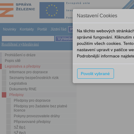
Nastavení Cookies
Novinky
Kontakty
Portál
Jízdní řád
Provozování dráhy
Odkazy
Nápov
Na těchto webových stránkách
správné fungování. Kliknutím
použitím všech cookies. Tento
Rozšířené vyhledávání
Legislativa a předpisy
Předp
nastavení upravit v patičce 
Prohlášení o dráze
Podrobnější informace najdet
SŽDC (ČD) D46
Popis sítě
Legislativa a předpisy
Název
Informace pro dopravce
Povolit vybrané
10-31482 Výnos 5 k d46
Seznamy bezpečnostních rizik
Legislativa
Dokumenty RNE
Předpisy
Předpisy pro dopravce
Předpisy pro žadatele bez platné
licence
Pokyny provozovatele dráhy
Připravované předpisy
SŽ Bp1
SŽ Bp3