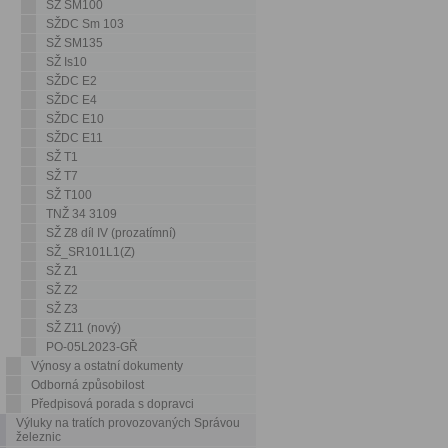
SŽ SM100
SŽDC Sm 103
SŽ SM135
SŽ Is10
SŽDC E2
SŽDC E4
SŽDC E10
SŽDC E11
SŽ T1
SŽ T7
SŽ T100
TNŽ 34 3109
SŽ Z8 díl IV (prozatímní)
SŽ_SR101L1(Z)
SŽ Z1
SŽ Z2
SŽ Z3
SŽ Z11 (nový)
PO-05L2023-GŘ
Výnosy a ostatní dokumenty
Odborná způsobilost
Předpisová porada s dopravci
Výluky na tratích provozovaných Správou
železnic