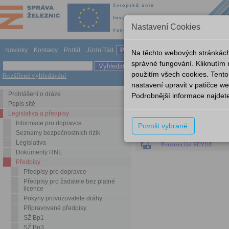
Nastavení Cookies
Novinky
Kontakty
Portál
Jízdní řád
Provozování dráhy
Odkazy
Nápov
Na těchto webových stránkách
správné fungování. Kliknutím
použitím všech cookies. Tento
Rozšířené vyhledávání
Legislativa a předpisy
Předp
nastavení upravit v patičce 
Prohlášení o dráze
Podrobnější informace najdet
SŽDC Sm 92
Popis sítě
Legislativa a předpisy
Název
Informace pro dopravce
Povolit vybrané
Směrnice SŽDC č.92_IS R
Seznamy bezpečnostních rizik
Legislativa
Provozní řád REVOZ
Dokumenty RNE
Předpisy
Předpisy pro dopravce
Předpisy pro žadatele bez platné
licence
Pokyny provozovatele dráhy
Připravované předpisy
SŽ Bp1
SŽ Bp3