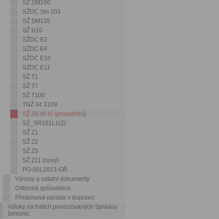
SŽ SM100
SŽDC Sm 103
SŽ SM135
SŽ Is10
SŽDC E2
SŽDC E4
SŽDC E10
SŽDC E11
SŽ T1
SŽ T7
SŽ T100
TNŽ 34 3109
SŽ Z8 díl IV (prozatímní)
SŽ_SR101L1(Z)
SŽ Z1
SŽ Z2
SŽ Z3
SŽ Z11 (nový)
PO-05L2023-GŘ
Výnosy a ostatní dokumenty
Odborná způsobilost
Předpisová porada s dopravci
Výluky na tratích provozovaných Správou
železnic