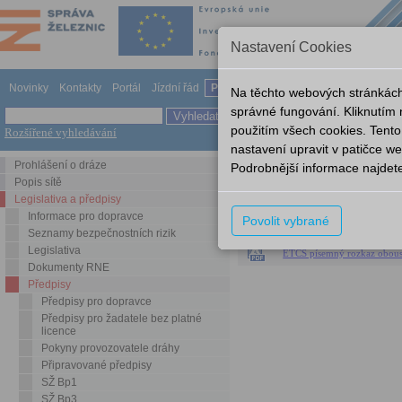
Nastavení Cookies
Novinky
Kontakty
Portál
Jízdní řád
Provozování dráhy
Odkazy
Nápov
Na těchto webových stránkách
správné fungování. Kliknutím
použitím všech cookies. Tento
Rozšířené vyhledávání
Legislativa a předpisy
Předp
nastavení upravit v patičce 
Prohlášení o dráze
Podrobnější informace najdet
SŽ Z8 díl IV (prozatímní)
Popis sítě
Legislativa a předpisy
Název
Informace pro dopravce
Povolit vybrané
SŽ Z8 díl IV (prozatímní) ve
Seznamy bezpečnostních rizik
Legislativa
ETCS písemný rozkaz obou
Dokumenty RNE
Předpisy
Předpisy pro dopravce
Předpisy pro žadatele bez platné
licence
Pokyny provozovatele dráhy
Připravované předpisy
SŽ Bp1
SŽ Bp3