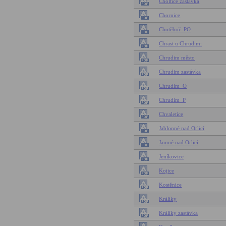
Choltice zastávka
Chornice
Chotěboř_PO
Chrast u Chrudimi
Chrudim město
Chrudim zastávka
Chrudim_O
Chrudim_P
Chvaletice
Jablonné nad Orlicí
Jamné nad Orlicí
Jeníkovice
Kojice
Kostěnice
Králíky
Králíky zastávka