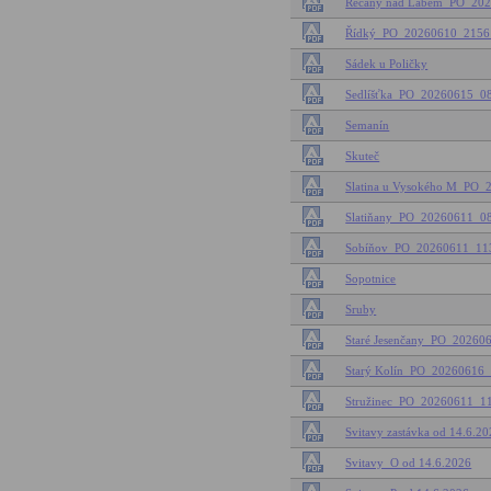
Řečany nad Labem_PO_20
Řídký_PO_20260610_215
Sádek u Poličky
Sedlíšťka_PO_20260615_
Semanín
Skuteč
Slatina u Vysokého M_PO
Slatiňany_PO_20260611_
Sobíňov_PO_20260611_11
Sopotnice
Sruby
Staré Jesenčany_PO_2026
Starý Kolín_PO_2026061
Stružinec_PO_20260611_
Svitavy zastávka od 14.6.2
Svitavy_O od 14.6.2026