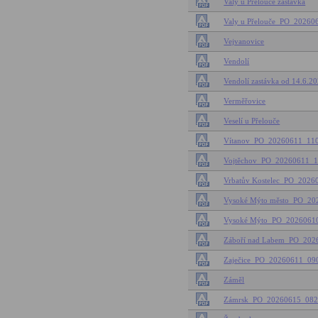
Valy u Přelouče zastávka
Valy u Přelouče_PO_2026
Vejvanovice
Vendolí
Vendolí zastávka od 14.6.2
Verměřovice
Veselí u Přelouče
Vítanov_PO_20260611_11
Vojtěchov_PO_20260611_
Vrbatův Kostelec_PO_202
Vysoké Mýto město_PO_2
Vysoké Mýto_PO_2026061
Záboří nad Labem_PO_20
Zaječice_PO_20260611_0
Záměl
Zámrsk_PO_20260615_08