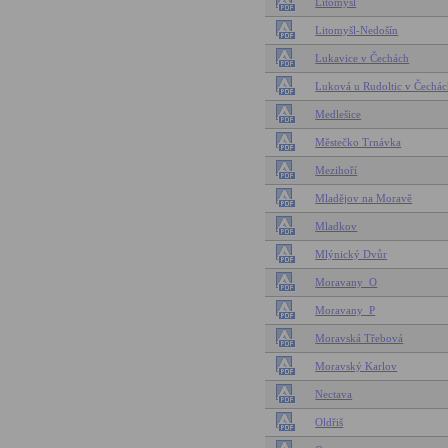
Litomyšl
Litomyšl-Nedošín
Lukavice v Čechách
Luková u Rudoltic v Čechá
Medlešice
Městečko Trnávka
Mezihoří
Mladějov na Moravě
Mladkov
Mlýnický Dvůr
Moravany_O
Moravany_P
Moravská Třebová
Moravský Karlov
Nectava
Oldřiš