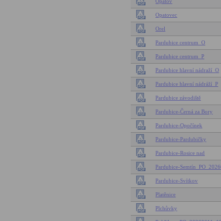
Opatov
Opatovec
Orel
Pardubice centrum_O
Pardubice centrum_P
Pardubice hlavní nádraží_O
Pardubice hlavní nádráží_P
Pardubice závodiště
Pardubice-Černá za Bory
Pardubice-Opočínek
Pardubice-Pardubičky
Pardubice-Rosice nad
Pardubice-Semtín_PO_20
Pardubice-Svítkov
Platěnice
Plchůvky