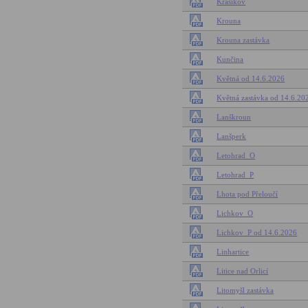
Krasíkov
Krouna
Krouna zastávka
Kunčina
Květná od 14.6.2026
Květná zastávka od 14.6.20
Lanškroun
Lanšperk
Letohrad_O
Letohrad_P
Lhota pod Přeloučí
Lichkov_O
Lichkov_P od 14.6.2026
Linhartice
Litice nad Orlicí
Litomyšl zastávka