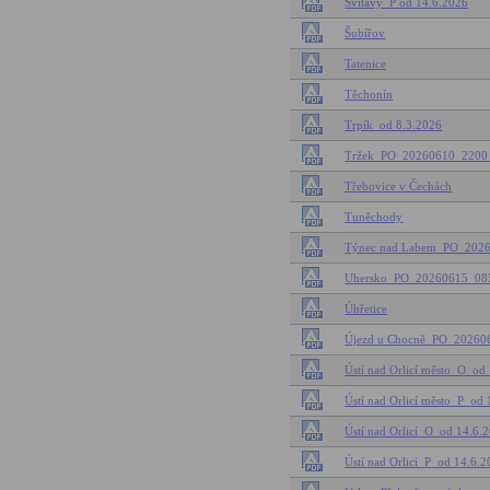
Svitavy_P od 14.6.2026
Šubířov
Tatenice
Těchonín
Trpík_od 8.3.2026
Tržek_PO_20260610_2200
Třebovice v Čechách
Tuněchody
Týnec nad Labem_PO_202
Uhersko_PO_20260615_08
Úhřetice
Újezd u Chocně_PO_2026
Ústí nad Orlicí město_O_od
Ústí nad Orlicí město_P_od
Ústí nad Orlicí_O_od 14.6.
Ústí nad Orlicí_P_od 14.6.