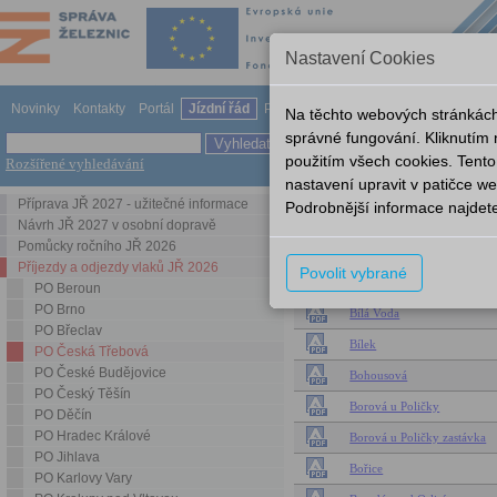
Nastavení Cookies
Novinky
Kontakty
Portál
Jízdní řád
Provozování dráhy
Odkazy
Nápově
Na těchto webových stránkách
správné fungování. Kliknutím
použitím všech cookies. Tento
Rozšířené vyhledávání
Příjezdy a odjezdy vlaků JŘ 20
nastavení upravit v patičce 
Příprava JŘ 2027 - užitečné informace
Podrobnější informace najdet
PO Česká Třebová
Návrh JŘ 2027 v osobní dopravě
Pomůcky ročního JŘ 2026
Název
Příjezdy a odjezdy vlaků JŘ 2026
Povolit vybrané
Anenská Studánka
PO Beroun
PO Brno
Bílá Voda
PO Břeclav
Bílek
PO Česká Třebová
PO České Budějovice
Bohousová
PO Český Těšín
Borová u Poličky
PO Děčín
PO Hradec Králové
Borová u Poličky zastávka
PO Jihlava
Bořice
PO Karlovy Vary