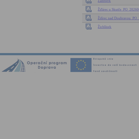
Žamberk
Žďárec u Skutče_PO_202
Ždírec nad Doubravou_P
Žichlínek