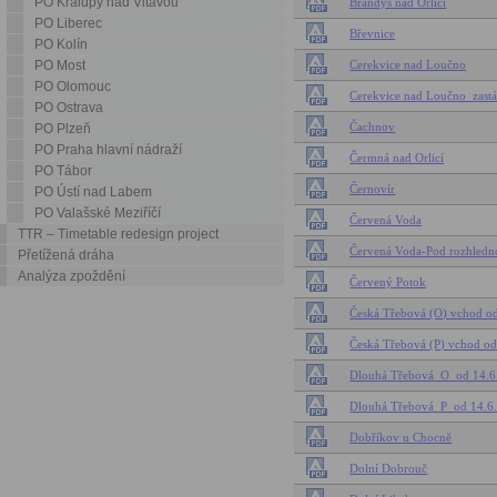
PO Kralupy nad Vltavou
Brandýs nad Orlicí
PO Liberec
Břevnice
PO Kolín
PO Most
Cerekvice nad Loučno
PO Olomouc
Cerekvice nad Loučno_zast
PO Ostrava
Čachnov
PO Plzeň
PO Praha hlavní nádraží
Čermná nad Orlicí
PO Tábor
Černovír
PO Ústí nad Labem
PO Valašské Meziříčí
Červená Voda
TTR – Timetable redesign project
Červená Voda-Pod rozhledn
Přetížená dráha
Analýza zpoždění
Červený Potok
Česká Třebová (O) vchod o
Česká Třebová (P) vchod o
Dlouhá Třebová_O_od 14.6
Dlouhá Třebová_P_od 14.6
Dobříkov u Chocně
Dolní Dobrouč