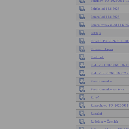
Pokřikov_PO_20260611_1
Polička od 14.6.2026
Pomezí od 14.6.2026
Pomezí zastávka od 14.6.20
Potštejn
Prosetín_PO_20260611_1
Prostřední Lipka
Předhradí
Přelouč_O_20260616_071
Přelouč_P_20260616_071
Pustá Kamenice
Pustá Kamenice zastávka
Roveň
Rozsochatec_PO_2026061
Rozstání
Rudoltice v Čechách