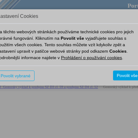
Port
astavení Cookies
pověda
Provozní aplikace
Aplikace
Nový Portál
a těchto webových stránkách používáme technické cookies pro jejich
právné fungování. Kliknutím na
Povolit vše
vyjadřujete souhlas s
oužitím všech cookies. Tento souhlas můžete vzít kdykoliv zpět a
edpisy
SŽ D4
Archiv
astavení upravit v patičce webové stránky pod odkazem
Cookies
.
odrobnější informace najdete v
Prohlášení o používání cookies
.
Popis
Povolit vše
Povolit vybrané
Předpis pro řízení dráž
estorsky vyklad k predpisu SZ D3 cl. 59 a predpisu SZ D4 cl. 52
Gestorský výklad k před