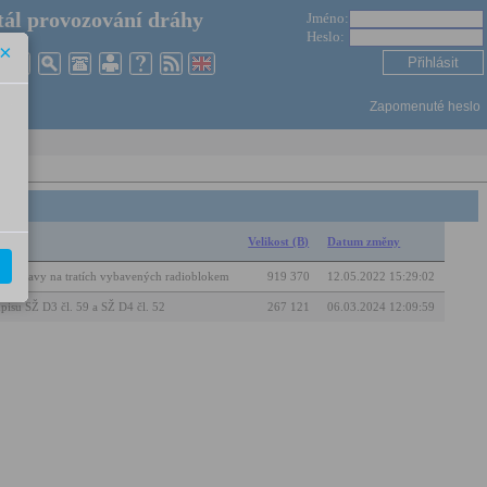
ál provozování dráhy
Jméno:
Heslo:
×
Zapomenuté heslo
Velikost (B)
Datum změny
ní dopravy na tratích vybavených radioblokem
919 370
12.05.2022 15:29:02
pisu SŽ D3 čl. 59 a SŽ D4 čl. 52
267 121
06.03.2024 12:09:59