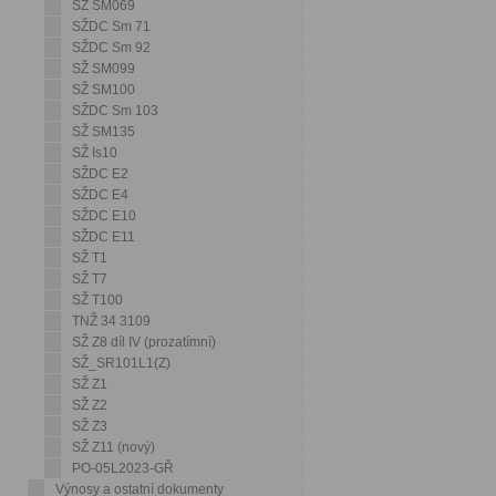
SŽ SM069
SŽDC Sm 71
SŽDC Sm 92
SŽ SM099
SŽ SM100
SŽDC Sm 103
SŽ SM135
SŽ Is10
SŽDC E2
SŽDC E4
SŽDC E10
SŽDC E11
SŽ T1
SŽ T7
SŽ T100
TNŽ 34 3109
SŽ Z8 díl IV (prozatímní)
SŽ_SR101L1(Z)
SŽ Z1
SŽ Z2
SŽ Z3
SŽ Z11 (nový)
PO-05L2023-GŘ
Výnosy a ostatní dokumenty