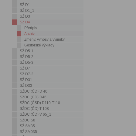
SŽ D1
SŽ D1_1
SŽ D3
SŽ D4
Předpis
Archiv
Změny, výnosy a výjimky
Gestorské výklady
SŽ D5-1
SŽ D5-2
SŽ D5-3
SŽ D7
SŽ D7-2
SŽ D31
SŽ D33
SŽDC (ČD) D 40
SŽDC (ČD) D46
SŽDC (ČSD) D110-T110
SŽDC (ČD) T 108
SŽDC (ČD) V 65_1
SŽDC S8
SŽ SM35
SŽ SM035