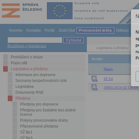
N
Novinky
Kontakty
Portál
Jízdní řád
Provozování dráhy
Odkazy
Ná
N
s
p
Rozšířené vyhledávání
Legislativa a předpisy
Př
n
Prohlášení o dráze
P
Archiv
Popis sítě
Legislativa a předpisy
Název
Informace pro dopravce
SŽ D4
Seznamy bezpečnostních rizik
Legislativa
16865-2024-SZ-GR-O11_G
Dokumenty RNE
Předpisy
Předpisy pro dopravce
Předpisy pro žadatele bez platné
licence
Pokyny provozovatele dráhy
Připravované předpisy
SŽ Bp1
SŽ Bp3